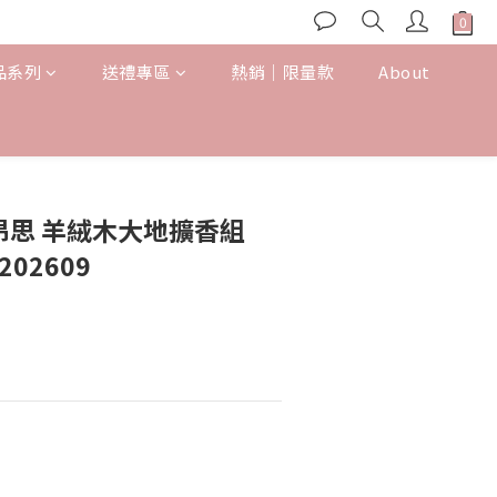
品系列
送禮專區
熱銷｜限量款
About
朵昂思 羊絨木大地擴香組
202609