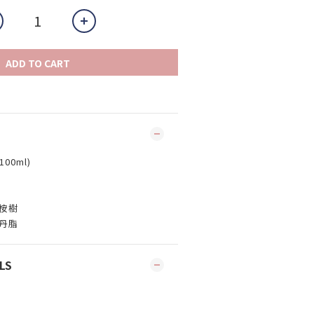
ADD TO CART
0ml)
桉樹
丹脂
LS