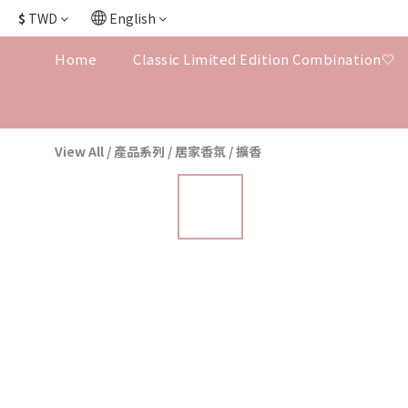
$
TWD
English
Home
Classic Limited Edition Combination🤍
View All
/
產品系列
/
居家香氛
/
擴香