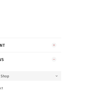
ENT
WS
ct