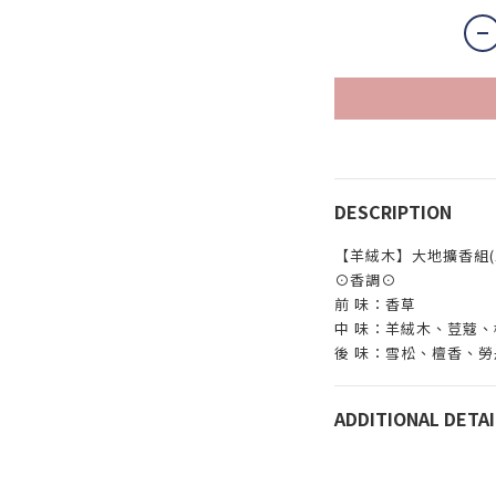
DESCRIPTION
【羊絨木】大地擴香組(10
⊙香調⊙
前 味：
香草
中 味：
羊絨木
、
荳蔻
、
後 味：
雪松
、
檀香
、
勞
ADDITIONAL DETAI