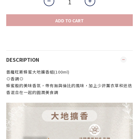
ADD TO CART
DESCRIPTION
普羅旺斯蜂蜜大地擴香組(100ml)
⊙香調⊙
蜂蜜般的美味香氛，帶有無與倫比的風味，加上少許薰衣草和迷迭
香混合在一起的圓潤美食調