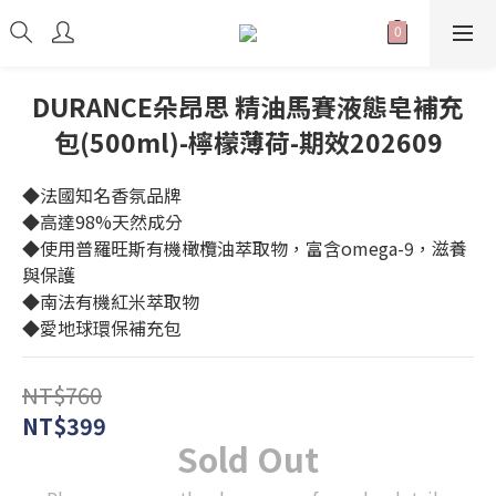
DURANCE朵昂思 精油馬賽液態皂補充
包(500ml)-檸檬薄荷-期效202609
◆法國知名香氛品牌
◆高達98%天然成分
◆使用普羅旺斯有機橄欖油萃取物，富含omega-9，滋養
與保護
◆南法有機紅米萃取物
◆愛地球環保補充包
NT$760
NT$399
Sold Out