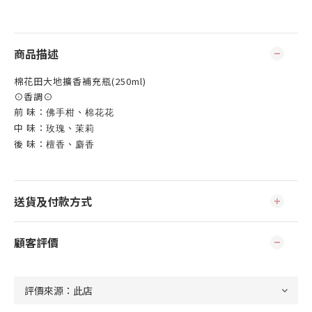
商品描述
棉花田大地擴香補充瓶(250ml)
⊙香調⊙
前 味：
、
佛手柑
棉花花
中 味：
、
玫瑰
茉莉
後 味：
、
檀香
麝香
送貨及付款方式
顧客評價