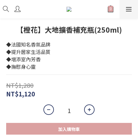
【橙花】大地擴香補充瓶(250ml)
◆法國知名香氛品牌
◆提升居家生活品質
◆增添室內芳香
◆撫慰身心靈
NT$1,280
NT$1,120
加入購物車