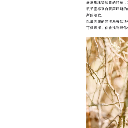
嚴選玫瑰等珍貴的精華，
瓶子靈感來自普羅旺斯的
斯的頌歌。
以最美麗的光澤為每款淡
可供選擇，你會找到與你