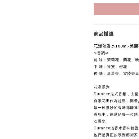
商品描述
花漾淡香水100ml-美
⊙香調⊙
前 味：茉莉花、蘭花、
中 味：蜂蜜、橙花
後 味：廣藿香、零陵香
花漾系列
Durance法式香氛，
自家花田作為起點，開發
每一種微妙的香味都能連
香氛中，傳遞給每一位踏入
淡香水
Durance淡香水香味
他們是真正的嗅覺藝術家