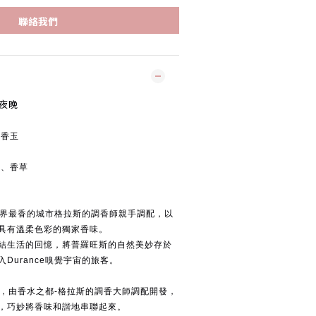
聯絡我們
麗夜晚
晚香玉
豆、香草
由世界最香的城市格拉斯的調香師親手調配，以
具有溫柔色彩的獨家香味。
結生活的回憶，將普羅旺斯的自然美妙存於
Durance嗅覺宇宙的旅客。
輕盈，由香水之都-格拉斯的調香大師調配開發，
，巧妙將香味和諧地串聯起來。