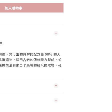
加入購物車
鞭草
造，其可生物降解的配方由 98% 的天
皂濃縮物，採用古老的傳統配方製成，並
機橄欖油和來自卡馬格的紅米提取物，可