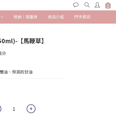
熱銷｜限量款
商店介紹
門市資訊
0ml)-【馬鞭草】
成分
欖油、保濕的甘油