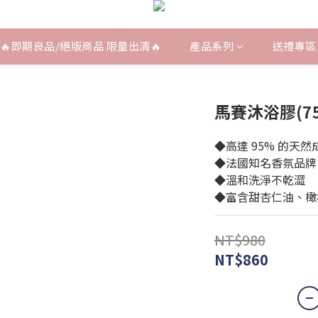
🔥即期良品/絕版商品 限量出清🔥
產品系列
送禮專區
馬賽沐浴膠(75
◆高達 95% 的天然
◆法國知名香氛品牌
◆溫和洗淨不乾澀
◆富含甜杏仁油、橄
NT$980
NT$860