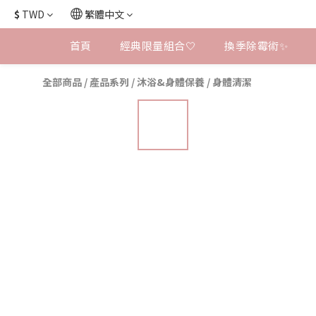
$
TWD
繁體中文
首頁
經典限量組合🤍
換季除霉術✨
全部商品
/
產品系列
/
沐浴&身體保養
/
身體清潔