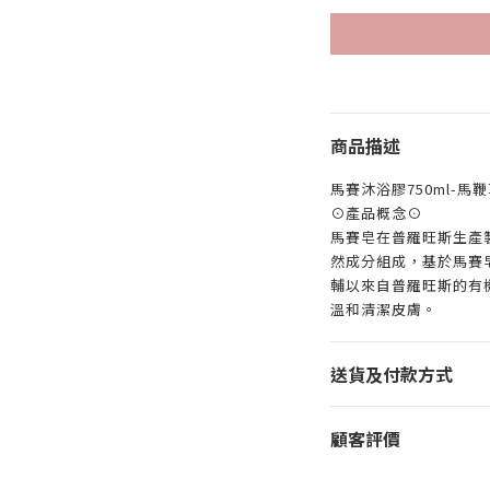
商品描述
馬賽沐浴膠750ml-馬
⊙產品概念⊙
馬賽皂在普羅旺斯生產製
然成分組成，基於馬賽
輔以來自普羅旺斯的有
溫和清潔皮膚。
送貨及付款方式
顧客評價