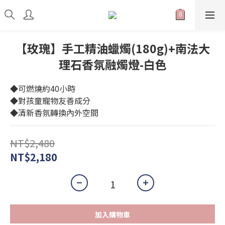
【玫瑰】手工精油蠟燭(180g)+南法大
理石香氛融燭燈-白色
◆可燃燒約40小時
◆對孩童寵物友善成分
◆清新香氛轉換內外空間
NT$2,480
NT$2,180
加入購物車