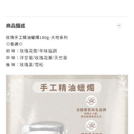
商品描述
玫瑰手工精油蠟燭180g-大地系列
⊙香調⊙
玫瑰花蕾/辛味協調
前 味：
洋甘菊/玫瑰花瓣/天竺葵
中 味：
玫瑰葉/雪松
後 味：