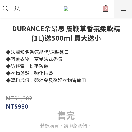
DURANCE朵昂思 馬鞭草香氛柔軟精
(1L)送500ml 買大送小
◆法國知名香氛品牌/原裝進口
◆呵護衣物，享受法式香氛
◆防靜電，撫平防皺
◆衣物蓬鬆，強化持香
◆溫和成份，嬰幼兒及孕婦衣物皆適用
NT$1,302
NT$980
售完
若想購買，請聯絡我們。