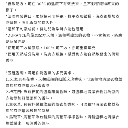
*低敏配方，可在 30°C 的溫度下有效洗衣，且不影響織物原來的
樣子。
*法國原裝進口，柔軟精可防靜電，撫平衣服皺摺。洗衣後增加衣
物蓬鬆，強化香氣的持久性。
*溫和不刺激成份，嬰幼兒及孕婦衣物皆適用
*DURANCE朵昂思配方天然，溫和呵護您的衣物，不含色素、防腐
劑及螢光劑。
*使用可回收塑膠瓶，100% 可回收，亦可重複填充
*使用天然成分洗劑，洗完衣服後，感受到衣物自然散發出的清新
香味
*五種香調，滿足你對香氣的多元需求：
1.玫瑰:具有花香、天鵝絨般的細膩玫瑰香味，可溫和地清潔衣物並
為您的衣物增添花香香味。
2.棉花田: 帶有棉花的溫柔甜美香味，可溫和地清潔衣物並為您的
衣物添加舒適柔和的香味。
3.薰衣草: 具有舒緩和放鬆的薰衣草香味，可溫和地清潔衣物並為
您的衣物增添放鬆的氣息
4.馬鞭草: 馬鞭草帶有新鮮的馬鞭草檸檬香味，清新溫和地清潔衣
物並帶來一股清香的氣味