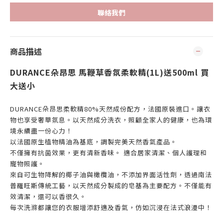
聯絡我們
商品描述
DURANCE朵昂思 馬鞭草香氛柔軟精(1L)送500ml 買
大送小
DURANCE朵昂思柔軟精80%天然成份配方，法國原裝進口。讓衣
物也享受奢華氛息。以天然成分洗衣，照顧全家人的健康，也為環
境永續盡一份心力！
以法國原生植物精油為基底，調製完美天然香氣產品。
不僅擁有抗菌效果，更有清新香味。 適合居家清潔、個人護理和
寵物照護。
來自可生物降解的椰子油與橄欖油，不添加界面活性劑，透過南法
普羅旺斯傳統工藝，以天然成分製成的皂基為主要配方。不僅能有
效清潔，還可以香很久。
每次洗滌都讓您的衣服增添舒適及香氣，仿如沉浸在法式浪漫中！