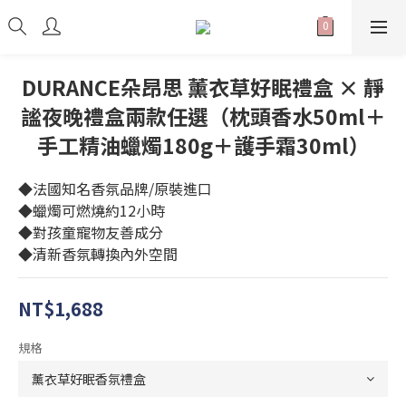
DURANCE朵昂思 薰衣草好眠禮盒 × 靜
謐夜晚禮盒兩款任選（枕頭香水50ml＋
手工精油蠟燭180g＋護手霜30ml）
◆法國知名香氛品牌/原裝進口
◆蠟燭可燃燒約12小時
◆對孩童寵物友善成分
◆清新香氛轉換內外空間
NT$1,688
規格