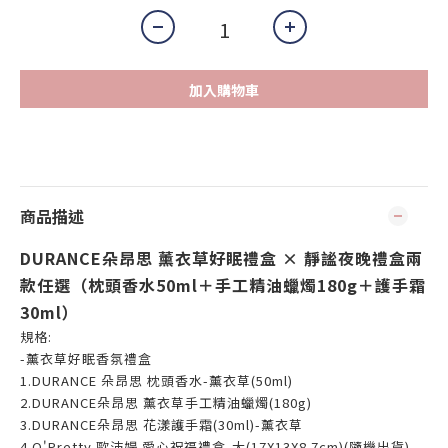
加入購物車
商品描述
DURANCE朵昂思 薰衣草好眠禮盒 × 靜謐夜晚禮盒兩
款任選
（枕頭香水50ml＋手工精油蠟燭180g＋護手霜
30ml）
規格:
-薰衣草好眠香氛禮盒
1.DURANCE 朵昂思 枕頭香水-薰衣草(50ml)
2.DURANCE朵昂思 薰衣草手工精油蠟燭(180g)
3.DURANCE朵昂思 花漾護手霜(30ml)-薰衣草
4.O'Pretty 歐沛媞 愛心祝福禮盒-大(17X13X8.7cm)(隨機出貨)