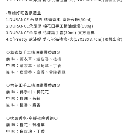
-靜謐好眠香氛禮盒
1.DURANCE 朵昂思 枕頭香水-寧靜夜晚(50ml)
2.DURANCE朵昂思 棉花田手工精油蠟燭(180g)
3.DURANCE朵昂思 花漾護手霜(30ml)-東方經典
4.O'Pretty 歐沛媞 愛心祝福禮盒-大(17X13X8.7cm)(隨機出貨)
⊙薰衣草手工精油蠟燭香調⊙
前 味：
薰衣草
迷迭香
桉樹
、
、
中 味：
薰衣草
鼠尾草
丁香
、
、
後 味：
廣藿香
麝香
零陵香豆
、
、
⊙棉花田手工精油蠟燭香調⊙
前 味：佛手柑、棉花花
中 味：玫瑰、茉莉
後 味：檀香、麝香
⊙枕頭香水-寧靜夜晚香調⊙
前 味：橙花、苦橙葉
中 味：白玫瑰、丁香