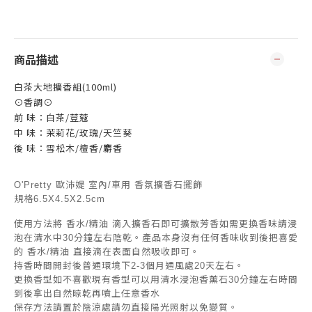
商品描述
白茶大地擴香組(100ml)
⊙香調⊙
前 味：白茶/荳蔻
中 味：茉莉花/玫瑰/天竺葵
後 味：雪松木/檀香/麝香
O'Pretty 歐沛媞 室內/車用 香氛擴香石擺飾
規格6.5X4.5X2.5cm
使用方法將 香水/精油 滴入擴香石即可擴散芳香如需更換香味請浸
泡在清水中30分鐘左右陰乾。產品本身沒有任何香味收到後把喜愛
的 香水/精油 直接滴在表面自然吸收即可。
持香時間開封後普通環境下2-3個月通風處20天左右。
更換香型如不喜歡現有香型可以用清水浸泡香薰石30分鐘左右時間
到後拿出自然晾乾再噴上任意香水
保存方法請置於陰涼處請勿直接陽光照射以免變質。