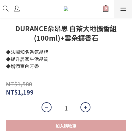
DURANCE朵昂思 白茶大地擴香組
(100ml)+雲朵擴香石
◆法國知名香氛品牌
◆提升居家生活品質
◆增添室內芳香
NT$1,580
NT$1,199
加入購物車