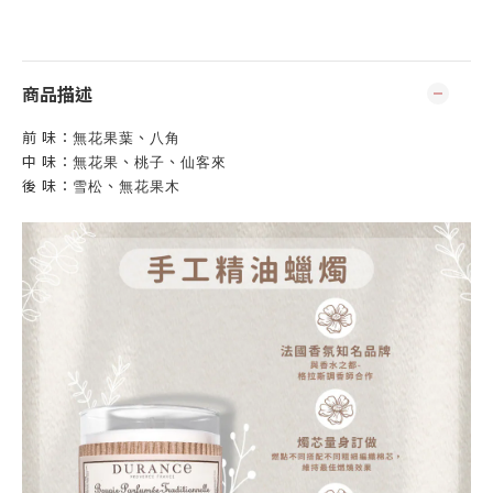
商品描述
無花果葉
、
八角
前 味：
無花果
、
桃子
、
仙客來
中 味：
雪松
、
無花果木
後 味：