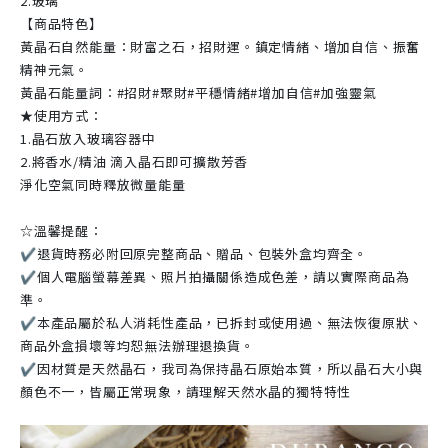
2.玻璃
【商品特色】
黃晶石自然能量：財富之石，招財運。鎮定情緒、增加自信、振奮
精神元氣。
黃晶石能量詞：#招財#聚財#平穩情緒#增加自信#加強靈氣
★使用方式：
1.晶石放入玻璃容器中
2.將香水/精油 滴入晶石即可擴散芳香
淨化空氣同時釋放微量能量
☆溫馨提醒：
✔退貨時務必附回原完整商品、贈品、包裝外盒均齊全。
✔個人電腦螢幕差異、照片拍攝關係造成色差，請以實際商品為
準。
✔本產品屬於私人消耗性產品，已拆封或使用過、無法恢復原狀、
商品外盒損壞等均恕無法辦理退換貨。
✔因材質是天然晶石，我司為保持晶石原始本質，所以晶石大小與
顏色不一，皆屬正常現象，請理解天然水晶的獨特特性