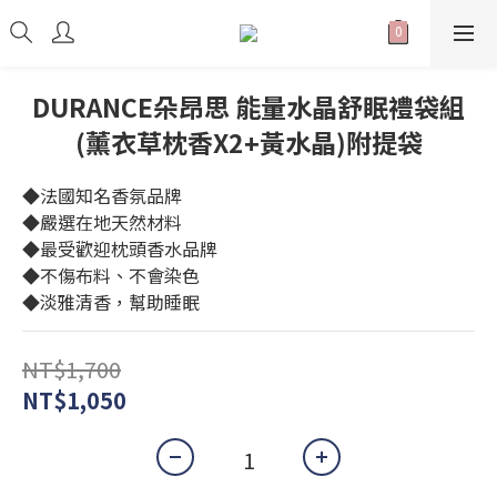
DURANCE朵昂思 能量水晶舒眠禮袋組
(薰衣草枕香X2+黃水晶)附提袋
◆法國知名香氛品牌
◆嚴選在地天然材料
◆最受歡迎枕頭香水品牌
◆不傷布料、不會染色
◆淡雅清香，幫助睡眠
NT$1,700
NT$1,050