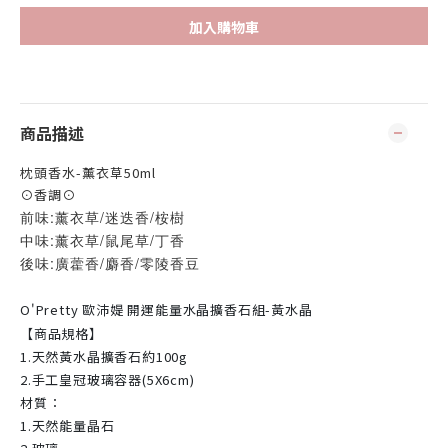
加入購物車
商品描述
枕頭香水-薰衣草50ml
⊙香調⊙
前味:
薰衣草/迷迭香/桉樹
中味:
薰衣草/鼠尾草/丁香
後味:
廣藿香/麝香/零陵香豆
O'Pretty 歐沛媞 開運能量水晶擴香石組-黃水晶
【商品規格】
1.天然黃水晶擴香石約100g
2.手工皇冠玻璃容器(5X6cm)
材質：
1.天然能量晶石