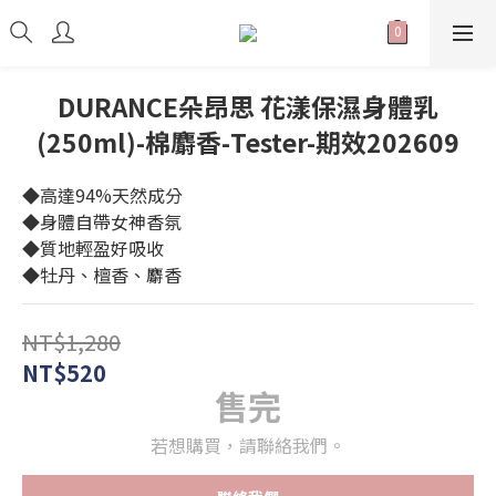
DURANCE朵昂思 花漾保濕身體乳
(250ml)-棉麝香-Tester-期效202609
◆高達94%天然成分
◆身體自帶女神香氛
◆質地輕盈好吸收
◆牡丹、檀香、麝香
NT$1,280
NT$520
售完
若想購買，請聯絡我們。