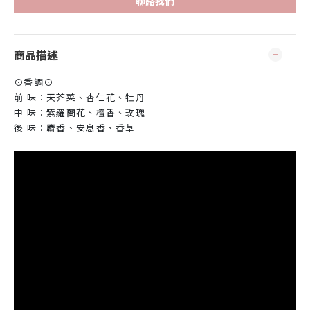
聯絡我們
商品描述
⊙香調⊙
前 味：天芥菜、杏仁花、牡丹
中 味：紫羅蘭花、檀香、玫瑰
後 味：麝香、安息香、香草