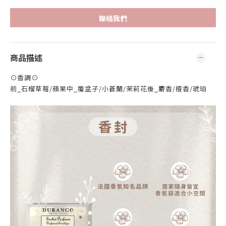
聯絡我們
商品描述
⊙香調⊙
前_石榴草莓/蘋果中_覆盆子/小蒼蘭/茉莉花後_麝香/檀香/琥珀