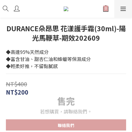
DURANCE朵昂思 花漾護手霜(30ml)-陽
光馬鞭草-期效202609
◆高達95%天然成分
◆富含甘油、甜杏仁油和蜂蠟等保濕成分
◆輕柔好推，不留黏膩感
NT$400
NT$200
售完
若想購買，請聯絡我們。
聯絡我們