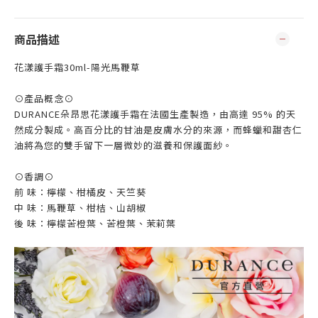
商品描述
花漾護手霜30ml-陽光馬鞭草
⊙產品概念⊙
DURANCE朵昂思花漾護手霜在法國生產製造，由高達 95% 的天
然成分製成。高百分比的甘油是皮膚水分的來源，而蜂蠟和甜杏仁
油將為您的雙手留下一層微妙的滋養和保護面紗。
⊙香調⊙
前 味：檸檬、柑橘皮、天竺葵
中 味：馬鞭草、柑桔、山胡椒
後 味：檸檬苦橙葉、苦橙葉、茉莉葉