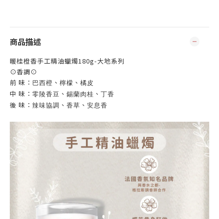
商品描述
暖桂橙香手工精油蠟燭180g-大地系列
⊙香調⊙
前 味：
、
、
巴西橙
檸檬
橘皮
中 味：
、
、
零陵香豆
錫蘭肉桂
丁香
後 味：
、
、
辣味協調
香草
安息香