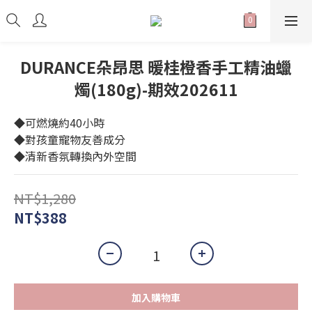
DURANCE朵昂思 暖桂橙香手工精油蠟
燭(180g)-期效202611
◆可燃燒約40小時
◆對孩童寵物友善成分
◆清新香氛轉換內外空間
NT$1,280
NT$388
加入購物車