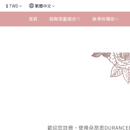
$
TWD
繁體中文
首頁
經典限量組合🤍
換季除霉術✨