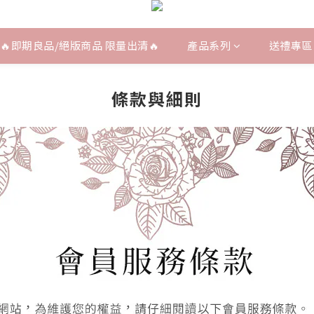
🔥即期良品/絕版商品 限量出清🔥
產品系列
送禮專區
條款與細則