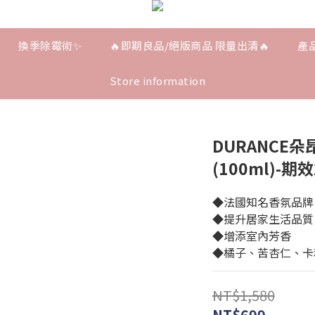
換季除霉術✨
🔥即期良品/絕版商品 限量出清🔥
產
Store information
DURANCE
(100ml)-期效
◆法國知名香氛品牌
◆提升居家生活品質
◆增添室內芳香
◆橘子、苦杏仁、卡
NT$1,580
NT$699