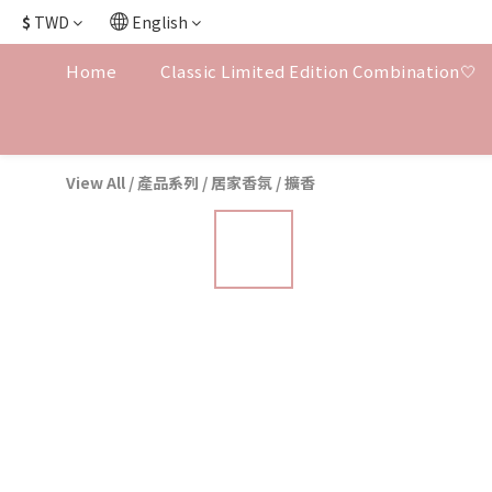
$
TWD
English
Home
Classic Limited Edition Combination🤍
View All
/
產品系列
/
居家香氛
/
擴香