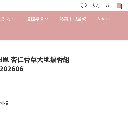
品系列
送禮專區
熱銷｜限量款
About
朵昂思 杏仁香草大地擴香組
202606
利松