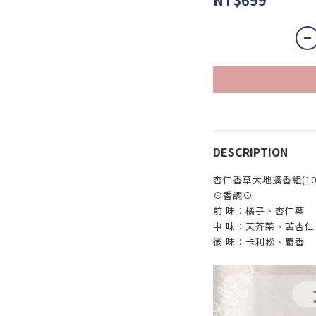
DESCRIPTION
杏仁香草大地擴香組(100
⊙香調⊙
前 味：橘子、杏仁葉
中 味：天芥菜、苦杏仁
後 味：卡利松、麝香