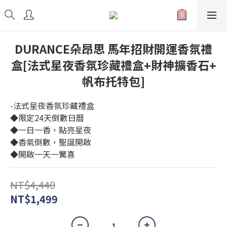
DURANCE朵昂思 馬年招財開運香氛禮
盒[法式星夜香氛珍藏禮盒+財神擴香石+
帆布托特包]
-法式星夜香氛珍藏禮盒
◆限定24天倒數日曆
◆一日一香，點亮星夜
◆香氣倒數，聖誕開啟
◆開啟一天一驚喜
NT$4,440
NT$1,499