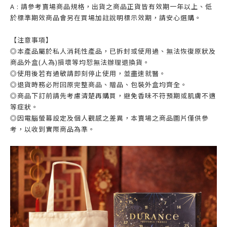
A : 請參考賣場商品規格，出貨之商品正貨皆有效期一年以上、低
於標準期效商品會另在買場加註說明標示效期，請安心選購。
【注意事項】
◎本產品屬於私人消耗性產品，已拆封或使用過、無法恢復原狀及
商品外盒(人為)損壞等均恕無法辦理退換貨。
◎使用後若有過敏請即刻停止使用，並盡速就醫。
◎退貨時務必附回原完整商品、贈品、包裝外盒均齊全。
◎商品下訂前請先考慮清楚再購買，避免香味不符預期或肌膚不適
等症狀。
◎因電腦螢幕設定及個人觀感之差異，本賣場之商品圖片僅供參
考，以收到實際商品為準。