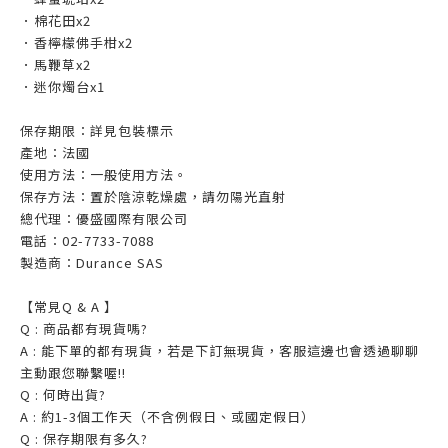
．棉花田x2
．香檸檬佛手柑x2
．馬鞭草x2
．迷你燭台x1
保存期限：詳見包裝標示
產地：法國
使用方法：一般使用方法。
保存方法：置於陰涼乾燥處，請勿陽光直射
總代理：優盛國際有限公司
電話：02-7733-7088
製造商：Durance SAS
【常見Q & A 】
Q : 商品都有現貨嗎?
A : 能下單的都有現貨，若是下訂無現貨，客服這邊也會透過聊聊
主動跟您聯繫喔!!
Q : 何時出貨?
A : 約1-3個工作天（不含例假日、或國定假日）
Q : 保存期限有多久?