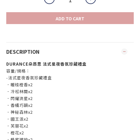
ADD TO CART
DESCRIPTION
DURANCE朵昂思
法式星夜香氛珍藏禮盒
容量/規格：
-法式星夜香氛珍藏禮盒
．暖桂橙香x2
．冷松林間x2
．閃耀流星x2
．香橘巧韻x2
．神秘森林x2
．國王派x2
．芙蓉花x2
．橙花x2
．蜂蜜琥珀x2