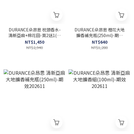
DURANCE朵昂思 枕頭香水-
DURANCE朵昂思 橙花大地
清新亞麻+棉花田-買2送1(擴
擴香補充瓶(250ml)-期效
香組)
202607
NT$1,450
NT$640
NT$2,940
NT$1,280