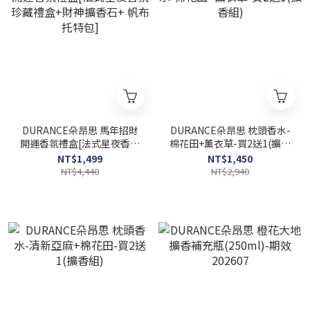
DURANCE朵昂思 馬年招財
DURANCE朵昂思 枕頭香水-
開運香氛禮盒[法式星夜香氛
棉花田+薰衣草-買2送1(擴香
珍藏禮盒+財神擴香石+ 帆布
組)
NT$1,499
NT$1,450
托特包]
NT$4,440
NT$2,940