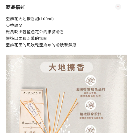
商品描述
亞麻花大地擴香組(100ml)
⊙香調⊙
微風吹拂著藍色花朵的細膩粉香
營造出柔和溫馨的氛圍
亞麻花田的風吹乾亞麻布的粉狀新鮮感